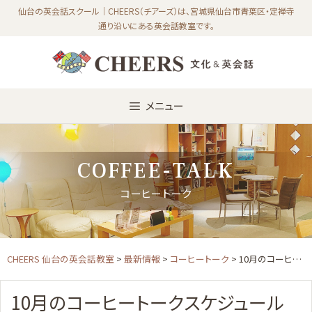
Skip
仙台の英会話スクール｜CHEERS（チアーズ）は、宮城県仙台市青葉区・定禅寺
通り沿いにある英会話教室です。
to
content
メニュー
COFFEE-TALK
コーヒートーク
CHEERS 仙台の英会話教室
>
最新情報
>
コーヒートーク
> 10月のコーヒートークスケジュール
10月のコーヒートークスケジュール