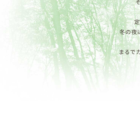
定
冬の夜
まるで