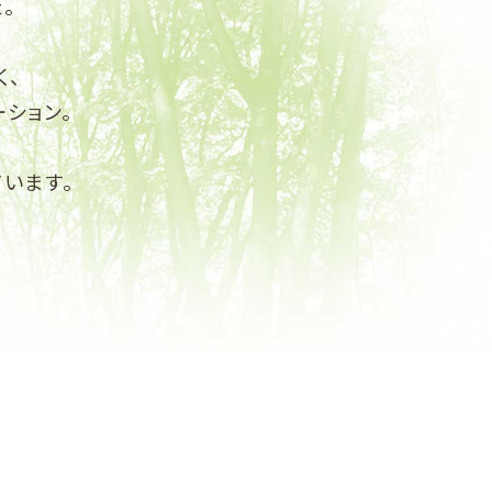
。
く、
ション。
います。