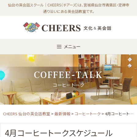
Skip
仙台の英会話スクール｜CHEERS（チアーズ）は、宮城県仙台市青葉区・定禅寺
通り沿いにある英会話教室です。
to
content
メニュー
COFFEE-TALK
コーヒートーク
CHEERS 仙台の英会話教室
>
最新情報
>
コーヒートーク
> 4月コーヒートークスケジュール
4月コーヒートークスケジュール