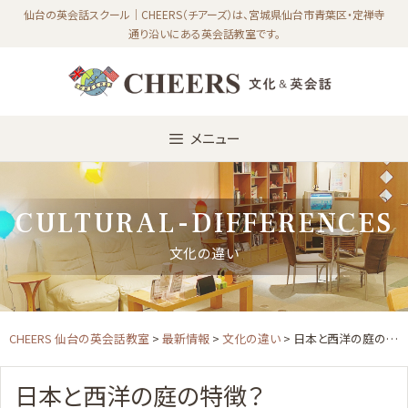
Skip
仙台の英会話スクール｜CHEERS（チアーズ）は、宮城県仙台市青葉区・定禅寺
通り沿いにある英会話教室です。
to
content
メニュー
CULTURAL-DIFFERENCES
文化の違い
CHEERS 仙台の英会話教室
>
最新情報
>
文化の違い
> 日本と西洋の庭の特徴？
日本と西洋の庭の特徴？