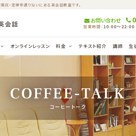
市青葉区・定禅寺通り沿いにある英会話教室です。
0
お問い合わせ
10:00〜22:00
営業時間：
オンラインレッスン
料金
テキスト紹介
講師
生
COFFEE-TALK
コーヒートーク