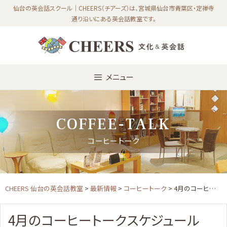
Skip
仙台の英会話スクール｜CHEERS（チアーズ）は、宮城県仙台市青葉区・定禅寺
通り沿いにある英会話教室です。
to
content
メニュー
COFFEE-TALK
コーヒートーク
CHEERS 仙台の英会話教室
>
最新情報
>
コーヒートーク
> 4月のコーヒートークスケジュール
4月のコーヒートークスケジュール