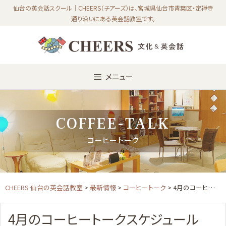
Skip
仙台の英会話スクール｜CHEERS（チアーズ）は、宮城県仙台市青葉区・定禅寺
通り沿いにある英会話教室です。
to
content
メニュー
COFFEE-TALK
コーヒートーク
CHEERS 仙台の英会話教室
>
最新情報
>
コーヒートーク
> 4月のコーヒートークスケジュール
4月のコーヒートークスケジュール