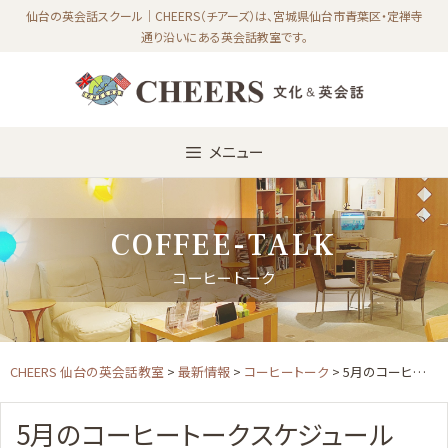
Skip
仙台の英会話スクール｜CHEERS（チアーズ）は、宮城県仙台市青葉区・定禅寺
通り沿いにある英会話教室です。
to
content
メニュー
COFFEE-TALK
コーヒートーク
CHEERS 仙台の英会話教室
>
最新情報
>
コーヒートーク
> 5月のコーヒートークスケジュール
5月のコーヒートークスケジュール